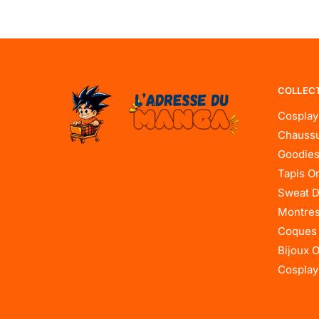
COLLEC
Cosplay
Chaussu
Goodies
Tapis O
Sweat D
Montres
Coques
Bijoux 
Cosplay