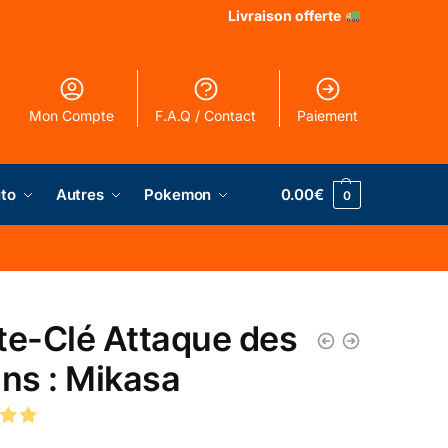
Livraison offerte
Mon Compte
F.A.Q / Contact
Paiement
to
Autres
Pokemon
0.00
€
0
te-Clé Attaque des
ans : Mikasa