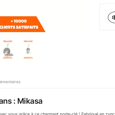
lémentaires
ans : Mikasa
vec vous grâce à ce charmant porte-clé ! Fabriqué en zync