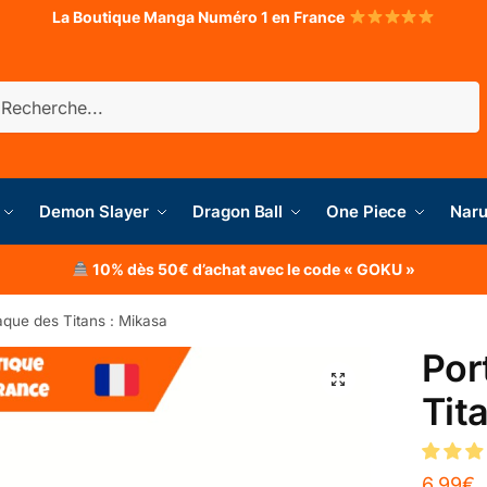
La Boutique Manga Numéro 1 en France
herche
Demon Slayer
Dragon Ball
One Piece
Naru
10% dès 50€ d’achat avec le code « GOKU »
aque des Titans : Mikasa
Por
Tit
6.99
€