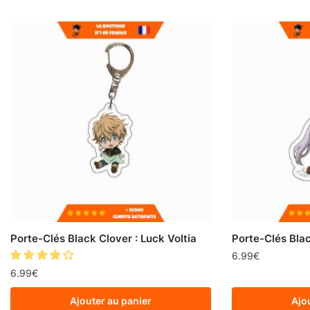
Porte-Clés Black Clover : Luck Voltia
Porte-Clés Blac
6.99
€
6.99
€
Ajouter au panier
Ajo