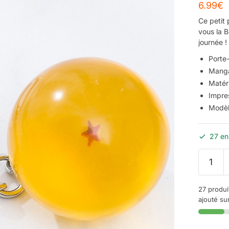
6.99
€
Ce petit
vous la B
journée !
Porte-
Manga
Matéri
Impre
Modèl
27 en
27 produi
ajouté sur