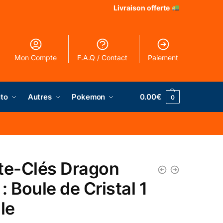
Livraison offerte
Mon Compte
F.A.Q / Contact
Paiement
to
Autres
Pokemon
0.00
€
0
te-Clés Dragon
 : Boule de Cristal 1
le