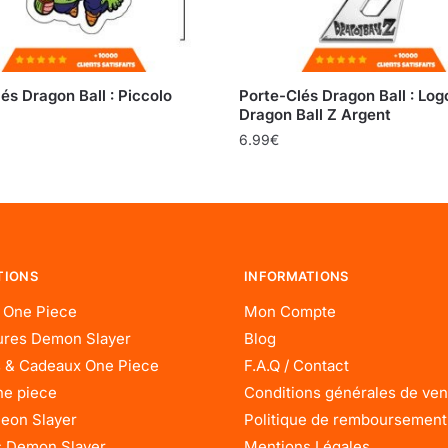
és Dragon Ball : Piccolo
Porte-Clés Dragon Ball : Log
Dragon Ball Z Argent
6.99
€
TIONS
INFORMATIONS
 One Piece
Mon Compte
res Demon Slayer
Blog
 & Cadeaux One Piece
F.A.Q / Contact
ne piece
Conditions générales de ven
eon Slayer
Politique de remboursement
 Demon Slayer
Mentions Légales