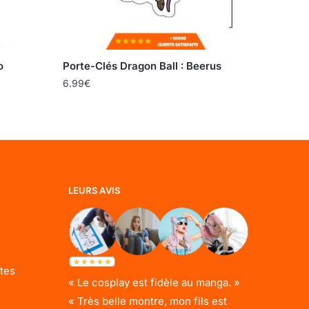
o
Porte-Clés Dragon Ball : Beerus
6.99
€
LEURS AVIS
tes
« Le cosplay est fidèle au manga. »
« Très belle montre, mon fils est