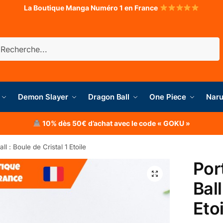
La Boutique Manga Numéro 1 en France
herche
Demon Slayer
Dragon Ball
One Piece
Naru
10% dès 50€ d’achat avec le code « GOKU »
l : Boule de Cristal 1 Etoile
Por
Ball
Etoi