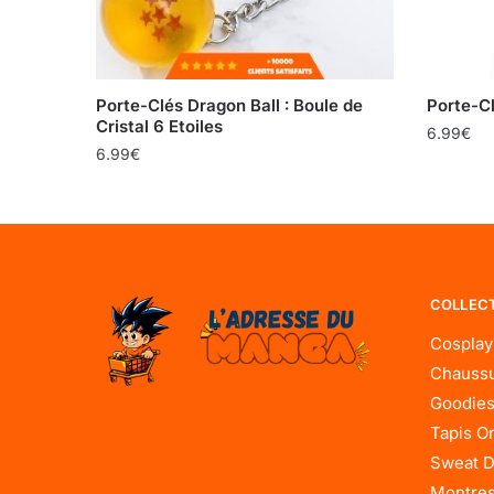
Porte-Clés Dragon Ball : Boule de
Porte-Cl
Cristal 6 Etoiles
6.99
€
6.99
€
COLLEC
Cosplay
Chaussu
Goodies
Tapis O
Sweat D
Montres