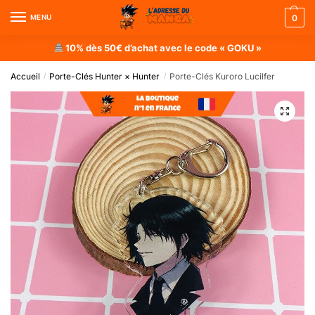
MENU
0
10% dès 50€ d’achat avec le code « GOKU »
Accueil
Porte-Clés Hunter × Hunter
Porte-Clés Kuroro Lucilfer
/
/