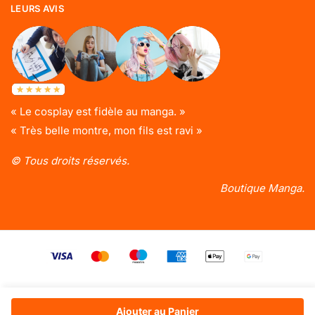
LEURS AVIS
« Le cosplay est fidèle au manga. »
« Très belle montre, mon fils est ravi »
© Tous droits réservés.
Boutique Manga.
Ajouter au Panier