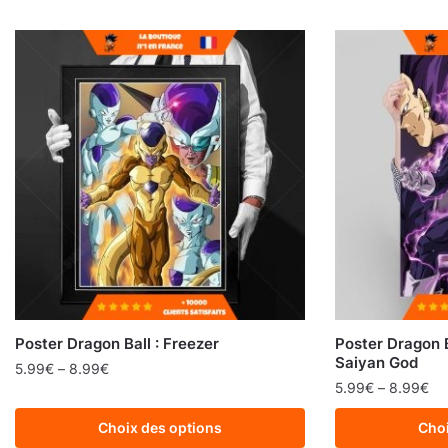
Poster Dragon Ball : Freezer
Poster Dragon B
Saiyan God
5.99
€
–
8.99
€
5.99
€
–
8.99
€
Choix des options
Choi