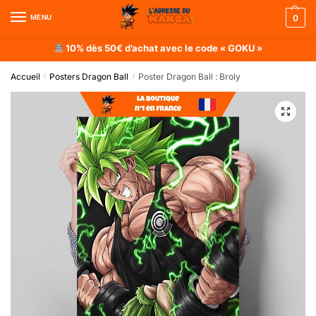
MENU
0
10% dès 50€ d’achat avec le code « GOKU »
Accueil
Posters Dragon Ball
Poster Dragon Ball : Broly
/
/