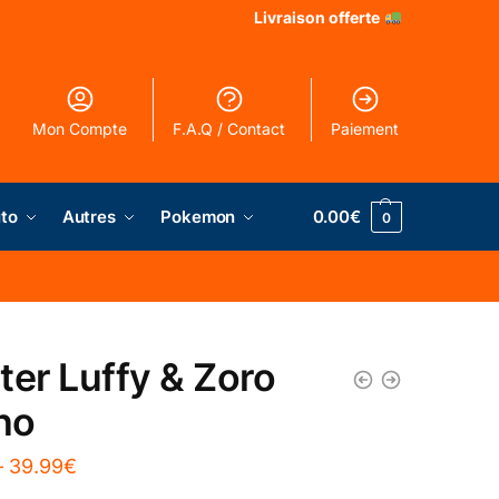
Livraison offerte
Mon Compte
F.A.Q / Contact
Paiement
to
Autres
Pokemon
0.00
€
0
ter Luffy & Zoro
no
–
39.99
€