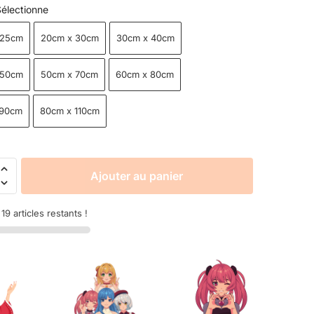
électionne
 25cm
20cm x 30cm
30cm x 40cm
 50cm
50cm x 70cm
60cm x 80cm
 90cm
80cm x 110cm
Ajouter au panier
9 articles restants !