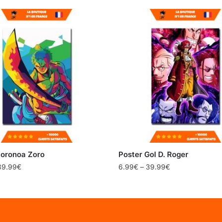
Roronoa Zoro
Poster Gol D. Roger
39.99
€
6.99
€
–
39.99
€