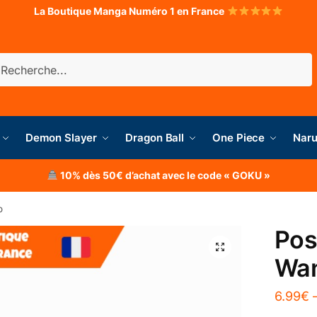
La Boutique Manga Numéro 1 en France
herche
Demon Slayer
Dragon Ball
One Piece
Naru
10% dès 50€ d’achat avec le code « GOKU »
o
Pos
Wa
6.99
€