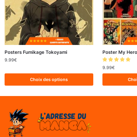
Posters Fumikage Tokoyami
Poster My Her
9.99
€
9.99
€
Choix des options
Choi