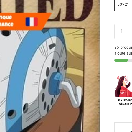
30x21
25 produi
ajouté sur