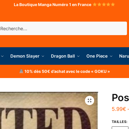
La Boutique Manga Numéro 1 en France
herche
Demon Slayer
Dragon Ball
One Piece
Naru
10% dès 50€ d’achat avec le code « GOKU »
Pos
5.99
€
TAILLES
: