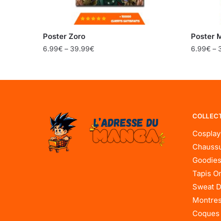
Poster Zoro
Poster 
6.99
€
–
39.99
€
6.99
€
–
COLLEC
Cosplay
Chaussu
Goodies
Tapis O
Sweat D
Montres
Coques