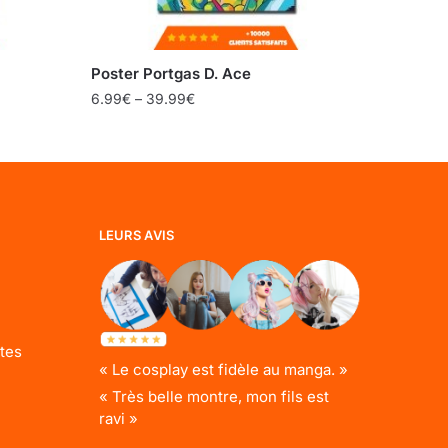
Poster Portgas D. Ace
6.99
€
–
39.99
€
LEURS AVIS
tes
« Le cosplay est fidèle au manga. »
« Très belle montre, mon fils est
ravi »