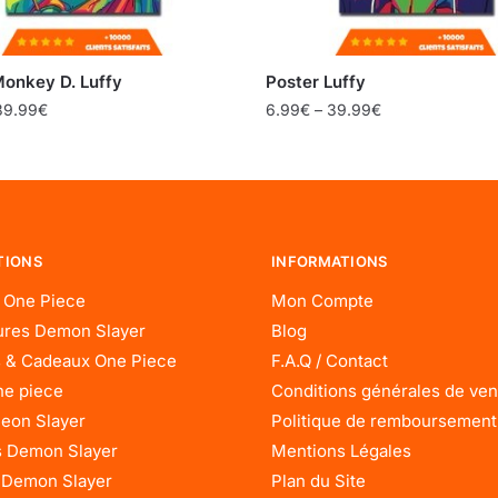
Monkey D. Luffy
Poster Luffy
39.99
€
6.99
€
–
39.99
€
TIONS
INFORMATIONS
 One Piece
Mon Compte
res Demon Slayer
Blog
 & Cadeaux One Piece
F.A.Q / Contact
ne piece
Conditions générales de ven
eon Slayer
Politique de remboursement
 Demon Slayer
Mentions Légales
 Demon Slayer
Plan du Site