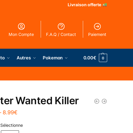
Livraison offerte
Mon Compte
F.A.Q / Contact
Paiement
to
Autres
Pokemon
0.00
€
0
ter Wanted Killer
–
8.99
€
Sélectionne