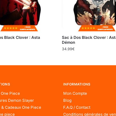
s Black Clover : Asta
Sac à Dos Black Clover : Ast
Démon
34.99
€
TIONS
INFORMATIONS
 One Piece
Mon Compte
res Demon Slayer
Blog
 & Cadeaux One Piece
F.A.Q / Contact
ne piece
Conditions générales de ven