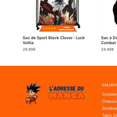
Sac de Sport Black Clover : Luck
Sac à Do
Voltia
Combat
29.99
€
34.99
€
COLLEC
Cosplay
Chaussu
Goodies
Tapis O