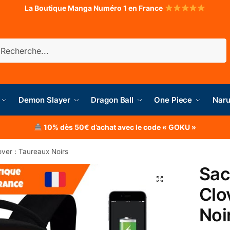
La Boutique Manga Numéro 1 en France
herche
Demon Slayer
Dragon Ball
One Piece
Naru
10% dès 50€ d’achat avec le code « GOKU »
ver : Taureaux Noirs
Sac
Clo
Noi