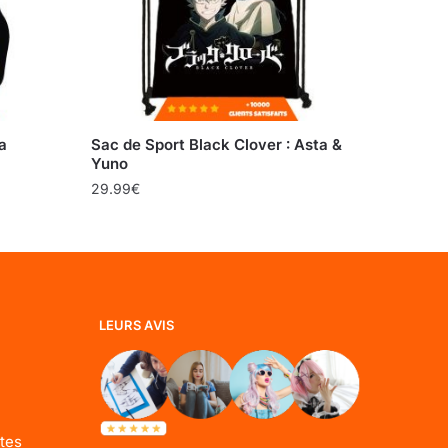
a
Sac de Sport Black Clover : Asta &
Yuno
29.99
€
LEURS AVIS
tes