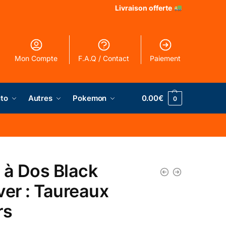
Livraison offerte
Mon Compte
F.A.Q / Contact
Paiement
to
Autres
Pokemon
0.00
€
0
 à Dos Black
ver : Taureaux
rs