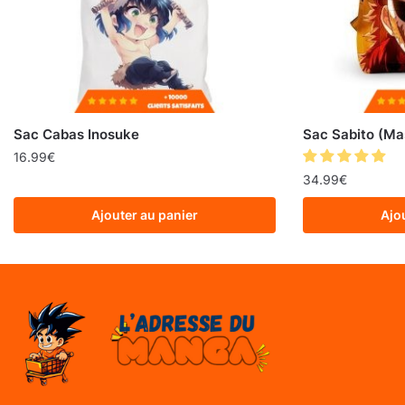
Sac Cabas Inosuke
Sac Sabito (Ma
16.99
€
34.99
€
Ajouter au panier
Ajo