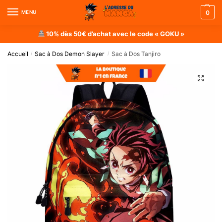
MENU
0
10% dès 50€ d’achat avec le code « GOKU »
Accueil
Sac à Dos Demon Slayer
Sac à Dos Tanjiro
/
/