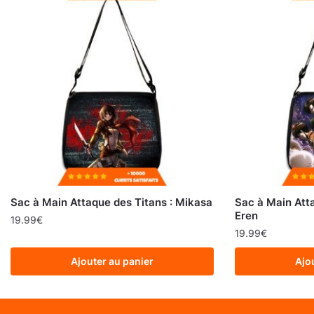
Sac à Main Attaque des Titans : Mikasa
Sac à Main Atta
Eren
19.99
€
19.99
€
Ajouter au panier
Ajo