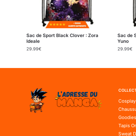
Sac de Sport Black Clover : Zora
Sac de S
Ideale
Yuno
29.99
€
29.99
€
COLLEC
Cosplay
Chaussu
Goodies
Tapis O
Sweat D