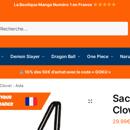
La Boutique Manga Numéro 1 en France
herche
Demon Slayer
Dragon Ball
One Piece
Naru
10% dès 50€ d’achat avec le code « GOKU »
Clover : Asta
Sac
Clo
29.99