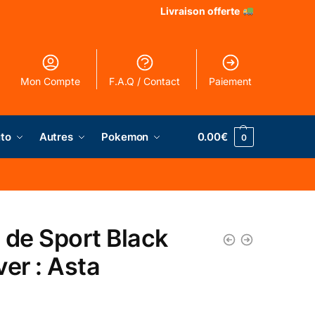
Livraison offerte
Mon Compte
F.A.Q / Contact
Paiement
to
Autres
Pokemon
0.00
€
0
 de Sport Black
ver : Asta
€