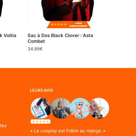
k Voltia
Sac à Dos Black Clover : Asta
Combat
34.99
€
LEURS AVIS
tes
« Le cosplay est fidèle au manga. »