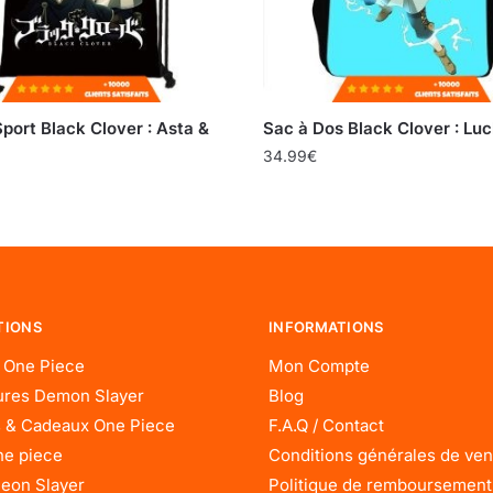
port Black Clover : Asta &
Sac à Dos Black Clover : Luc
34.99
€
TIONS
INFORMATIONS
 One Piece
Mon Compte
res Demon Slayer
Blog
 & Cadeaux One Piece
F.A.Q / Contact
ne piece
Conditions générales de ven
eon Slayer
Politique de remboursement