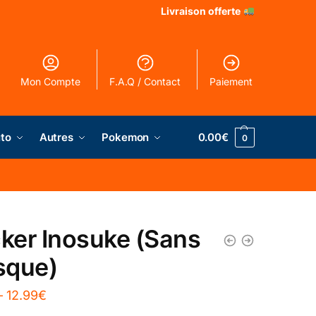
Livraison offerte
Mon Compte
F.A.Q / Contact
Paiement
to
Autres
Pokemon
0.00
€
0
cker Inosuke (Sans
sque)
–
12.99
€