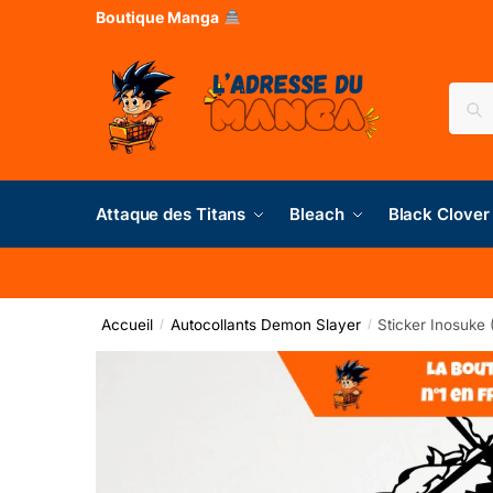
Boutique Manga
Rec
Attaque des Titans
Bleach
Black Clover
Accueil
Autocollants Demon Slayer
Sticker Inosuke
/
/