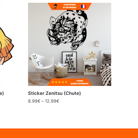
e)
Sticker Zenitsu (Chute)
8.99
€
–
12.99
€