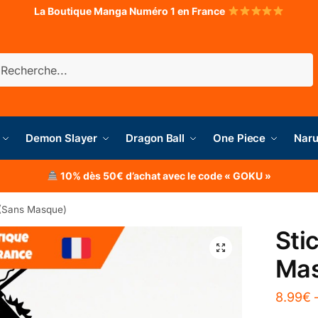
La Boutique Manga Numéro 1 en France
herche
Demon Slayer
Dragon Ball
One Piece
Naru
10% dès 50€ d’achat avec le code « GOKU »
 (Sans Masque)
Sti
Ma
8.99
€