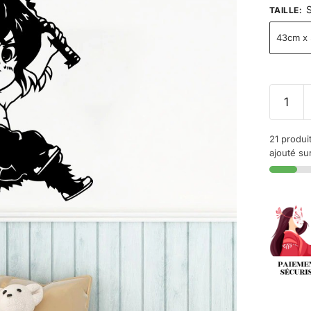
S
TAILLE
:
43cm x
21 produi
ajouté sur