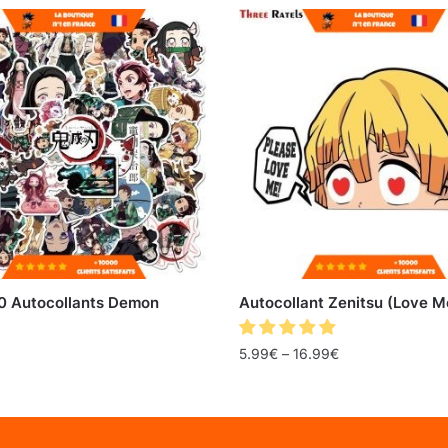
50 Autocollants Demon
Autocollant Zenitsu (Love M
5.99
€
–
16.99
€