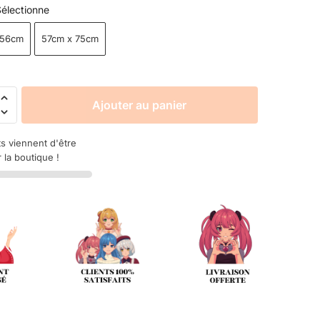
électionne
 56cm
57cm x 75cm
Ajouter au panier
ts viennent d'être
 la boutique !