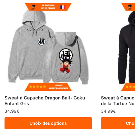
Sweat à Capuche Dragon Ball : Goku
Sweat à Capuch
Enfant Gris
de la Tortue No
34.99
€
34.99
€
Choix des options
Choi