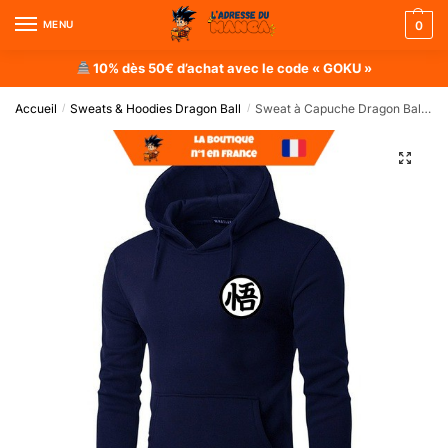
MENU
0
10% dès 50€ d’achat avec le code « GOKU »
Accueil
Sweats & Hoodies Dragon Ball
Sweat à Capuche Dragon Ball : Ecole de la Tortue Violet
/
/