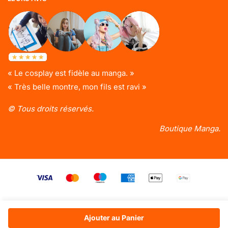
« Le cosplay est fidèle au manga. »
« Très belle montre, mon fils est ravi »
© Tous droits réservés.
Boutique Manga.
Ajouter au Panier