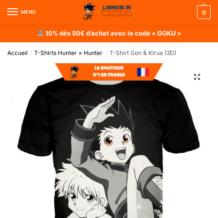
MENU
0
10% dès 50€ d’achat avec le code « GOKU »
Accueil
T-Shirts Hunter × Hunter
T-Shirt Gon & Kirua (3D)
/
/