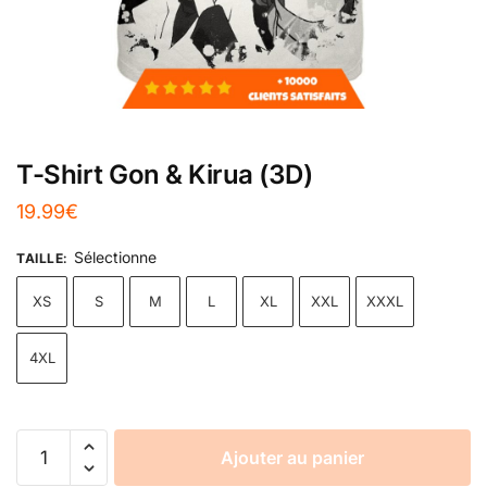
T-Shirt Gon & Kirua (3D)
19.99
€
Sélectionne
TAILLE
:
XS
S
M
L
XL
XXL
XXXL
4XL
Ajouter au panier