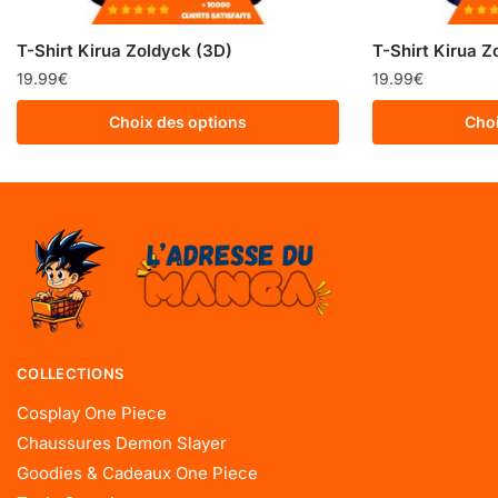
T-Shirt Kirua Zoldyck (3D)
T-Shirt Kirua 
19.99
€
19.99
€
Choix des options
Choi
COLLECTIONS
Cosplay One Piece
Chaussures Demon Slayer
Goodies & Cadeaux One Piece