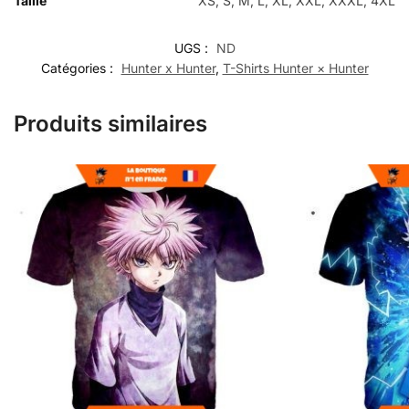
Taille
XS, S, M, L, XL, XXL, XXXL, 4XL
UGS :
ND
Catégories :
Hunter x Hunter
,
T-Shirts Hunter × Hunter
Produits similaires