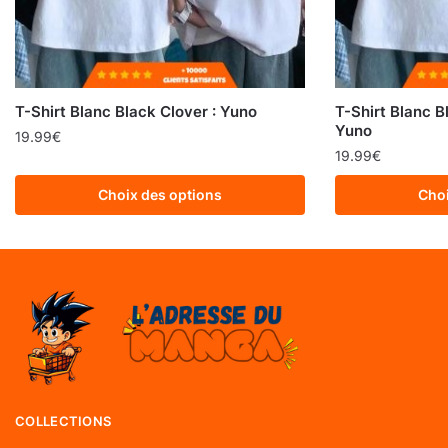
T-Shirt Blanc Black Clover : Yuno
T-Shirt Blanc B
Yuno
19.99
€
19.99
€
Choix des options
Choi
COLLECTIONS