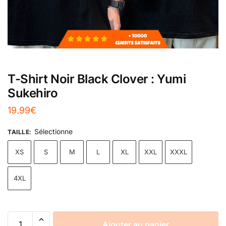
T-Shirt Noir Black Clover : Yumi
Sukehiro
19.99
€
Sélectionne
TAILLE
:
XS
S
M
L
XL
XXL
XXXL
4XL
Ajouter au panier