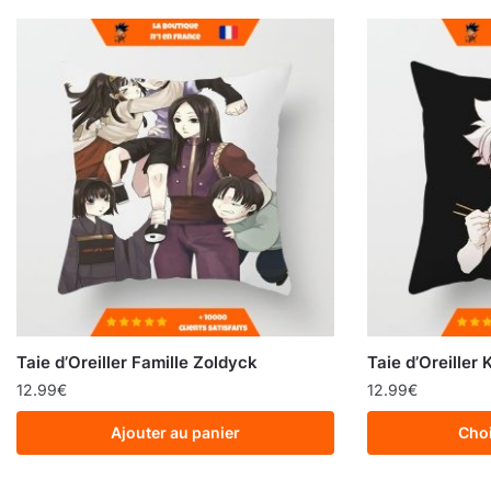
Taie d’Oreiller Famille Zoldyck
Taie d’Oreiller 
12.99
€
12.99
€
Ajouter au panier
Choi