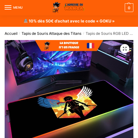
MENU
0
10% dès 50€ d’achat avec le code « GOKU »
Accueil
Tapis de Souris Attaque des Titans
Tapis de Souris RGB LED Attaque des Titans : Mikasa
/
/