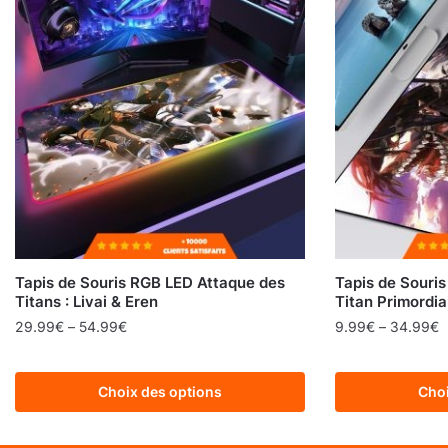
Tapis de Souris RGB LED Attaque des
Tapis de Souris
Titans : Livai & Eren
Titan Primordia
29.99
€
–
54.99
€
9.99
€
–
34.99
€
Choix des options
Choi