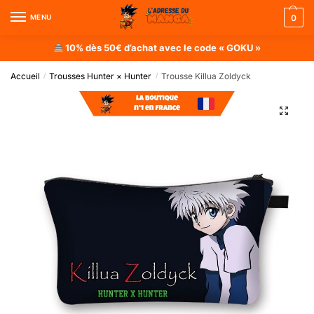
MENU
0
10% dès 50€ d’achat avec le code « GOKU »
Accueil
Trousses Hunter × Hunter
Trousse Killua Zoldyck
/
/