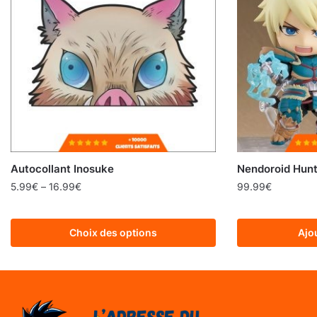
Autocollant Inosuke
Nendoroid Hunt
5.99
€
–
16.99
€
99.99
€
Choix des options
Ajo