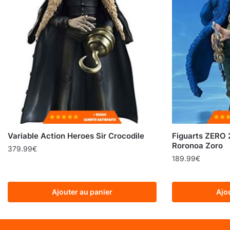
Variable Action Heroes Sir Crocodile
Figuarts ZERO 
Roronoa Zoro
379.99
€
189.99
€
Ajouter au panier
Ajo