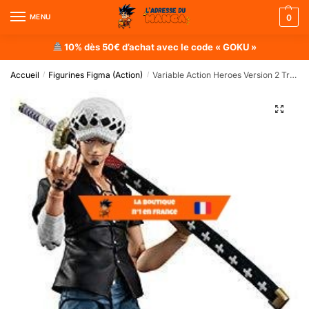
MENU
0
10% dès 50€ d’achat avec le code « GOKU »
Accueil
Figurines Figma (Action)
Variable Action Heroes Version 2 Trafalgar Law
/
/