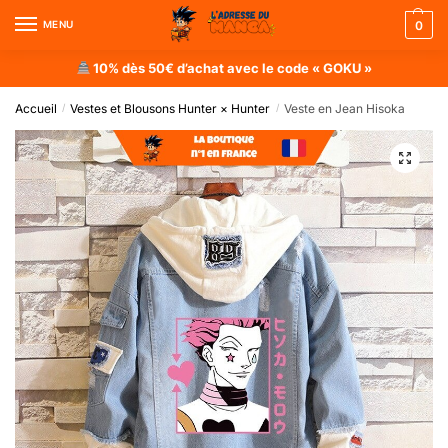
MENU
0
10% dès 50€ d’achat avec le code « GOKU »
Accueil
Vestes et Blousons Hunter × Hunter
Veste en Jean Hisoka
/
/