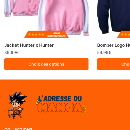
Jacket Hunter x Hunter
Bomber Logo Hu
39.99
€
59.99
€
Choix des options
Choi
COLLECTIONS