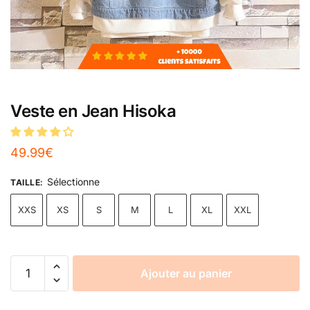
Veste en Jean Hisoka
49.99
€
Sélectionne
TAILLE
:
XXS
XS
S
M
L
XL
XXL
Ajouter au panier