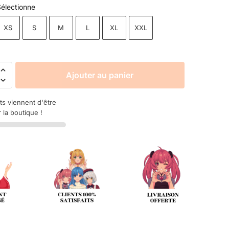
électionne
XS
S
M
L
XL
XXL
Ajouter au panier
ts viennent d'être
 la boutique !