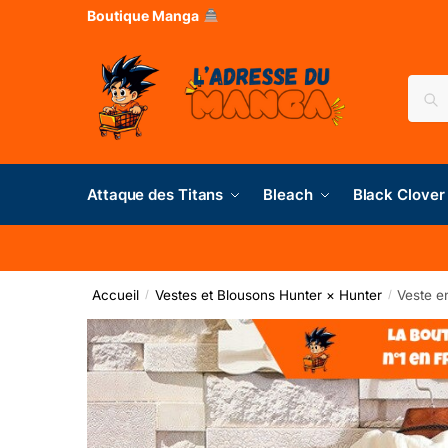
Boutique Manga
Rec
Attaque des Titans
Bleach
Black Clover
Accueil
Vestes et Blousons Hunter × Hunter
Veste e
/
/