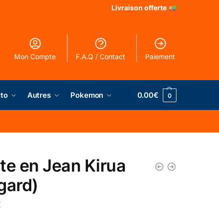
Livraison offerte
Mon Compte
F.A.Q / Contact
Paiement
to
Autres
Pokemon
0.00
€
0
te en Jean Kirua
gard)
€