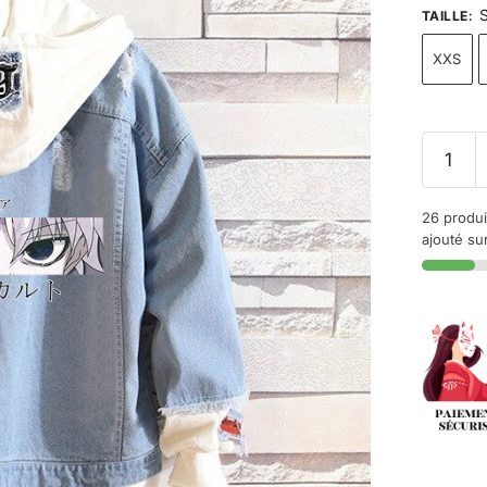
S
TAILLE
:
XXS
26 produi
ajouté sur