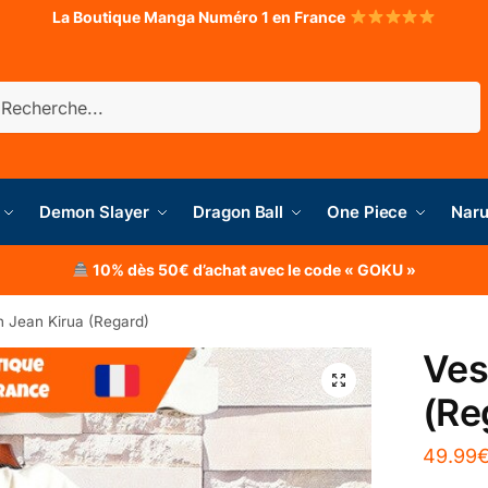
La Boutique Manga Numéro 1 en France
herche
Demon Slayer
Dragon Ball
One Piece
Naru
10% dès 50€ d’achat avec le code « GOKU »
n Jean Kirua (Regard)
Ves
(Re
49.99