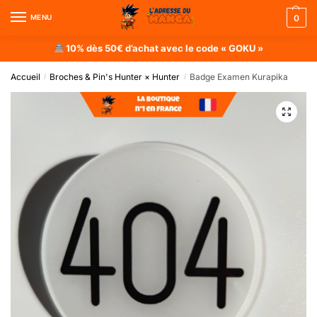
MENU
0
10% dès 50€ d’achat avec le code « GOKU »
Accueil
Broches & Pin's Hunter × Hunter
Badge Examen Kurapika
/
/