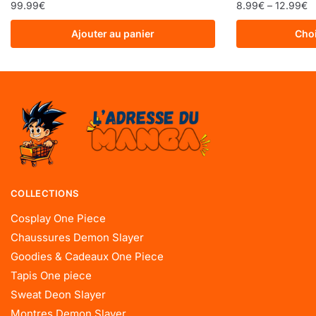
99.99
€
8.99
€
–
12.99
€
Ajouter au panier
Choi
COLLECTIONS
Cosplay One Piece
Chaussures Demon Slayer
Goodies & Cadeaux One Piece
Tapis One piece
Sweat Deon Slayer
Montres Demon Slayer