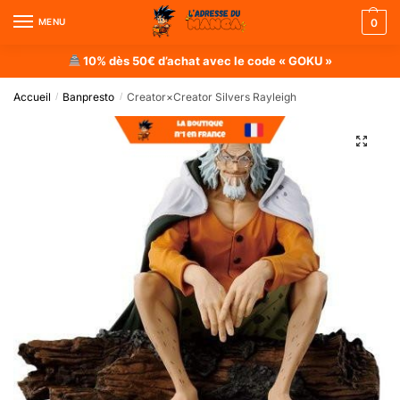
MENU
0
10% dès 50€ d’achat avec le code « GOKU »
Accueil
Banpresto
Creator×Creator Silvers Rayleigh
/
/