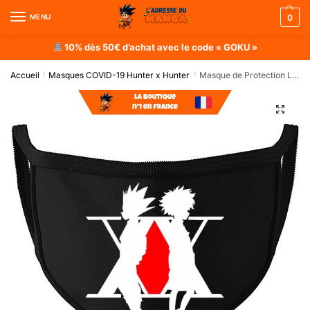
MENU
0
10% dès 50€ d’achat avec le code « GOKU »
Accueil
Masques COVID-19 Hunter x Hunter
Masque de Protection Logo Hunter x Hunter
/
/