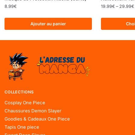
8.99
€
19.99
€
–
29.99
€
Ajouter au panier
Choi
COLLECTIONS
Cosplay One Piece
Chaussures Demon Slayer
Goodies & Cadeaux One Piece
Tapis One piece