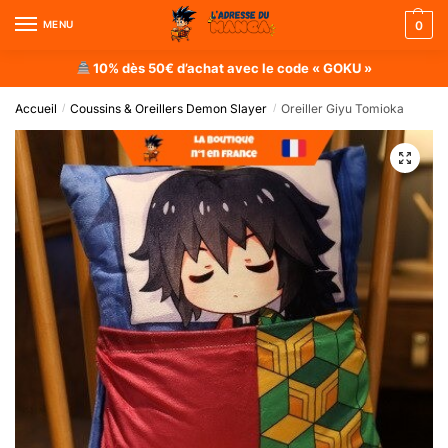
MENU
0
10% dès 50€ d’achat avec le code « GOKU »
Accueil
Coussins & Oreillers Demon Slayer
Oreiller Giyu Tomioka
/
/