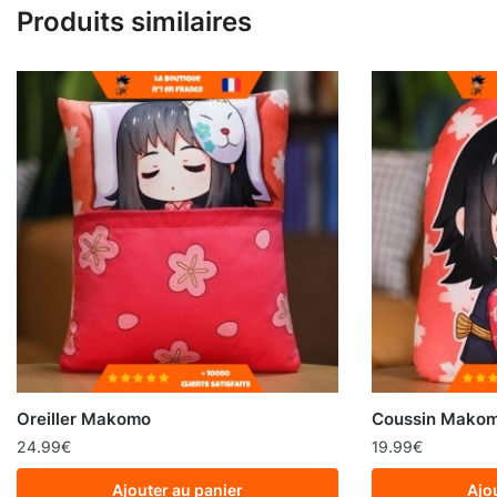
Produits similaires
Oreiller Makomo
Coussin Mako
24.99
€
19.99
€
Ajouter au panier
Ajo