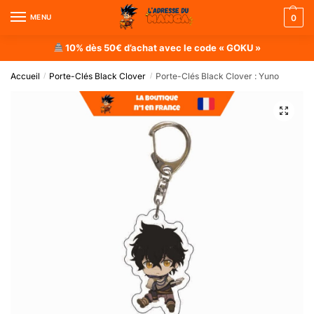
MENU
0
10% dès 50€ d’achat avec le code « GOKU »
Accueil
Porte-Clés Black Clover
Porte-Clés Black Clover : Yuno
/
/