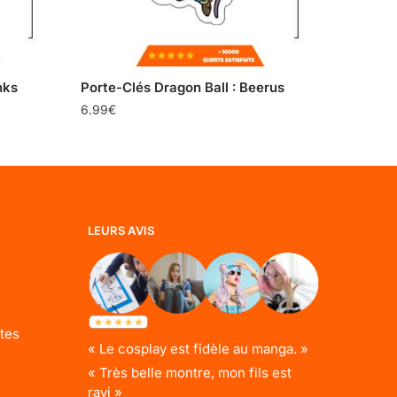
nks
Porte-Clés Dragon Ball : Beerus
6.99
€
LEURS AVIS
tes
« Le cosplay est fidèle au manga. »
« Très belle montre, mon fils est
ravi »