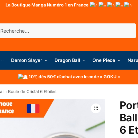
La Boutique Manga Numéro 1 en France
herche
Demon Slayer
Dragon Ball
One Piece
Naru
10% dès 50€ d’achat avec le code « GOKU »
l : Boule de Cristal 6 Etoiles
Por
Ball
6 E