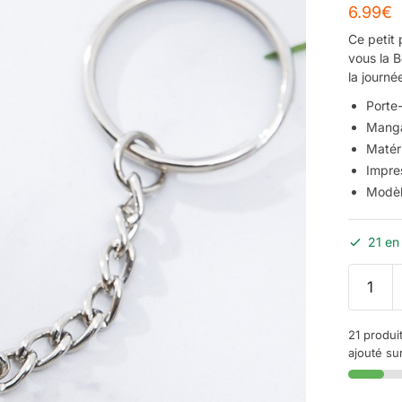
6.99
€
Ce petit
vous la B
la journée
Porte-
Manga
Matéri
Impre
Modèl
21 en
21 produi
ajouté sur