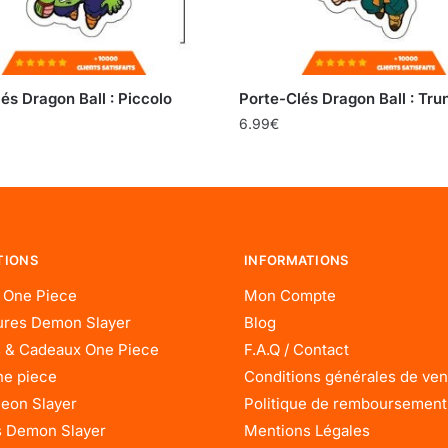
és Dragon Ball : Piccolo
Porte-Clés Dragon Ball : Tru
6.99
€
TIONS
INFORMATIONS
 One Piece
Mon Compte
res Demon Slayer
Blog
 & Cadeaux One Piece
F.A.Q / Contact
ne piece
Conditions générales de ven
eon Slayer
Politique de remboursement
 Demon Slayer
Mentions Légales