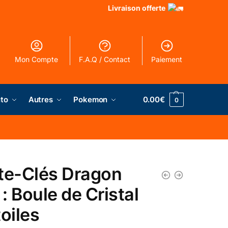
Livraison offerte
Mon Compte
F.A.Q / Contact
Paiement
to
Autres
Pokemon
0.00
€
0
te-Clés Dragon
 : Boule de Cristal
toiles