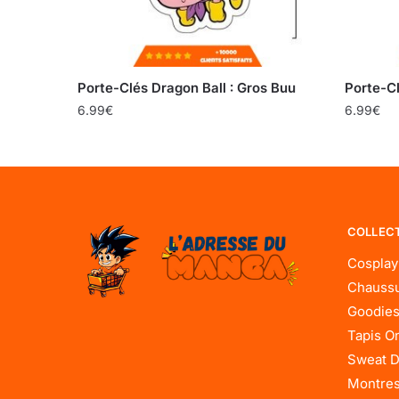
Porte-Clés Dragon Ball : Gros Buu
Porte-Cl
6.99
€
6.99
€
COLLEC
Cosplay
Chaussu
Goodies
Tapis O
Sweat D
Montres