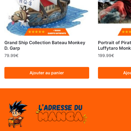
Grand Ship Collection Bateau Monkey
Portrait of Pira
D. Garp
Luffytaro Monk
79.99
€
199.99
€
Ajouter au panier
Ajo