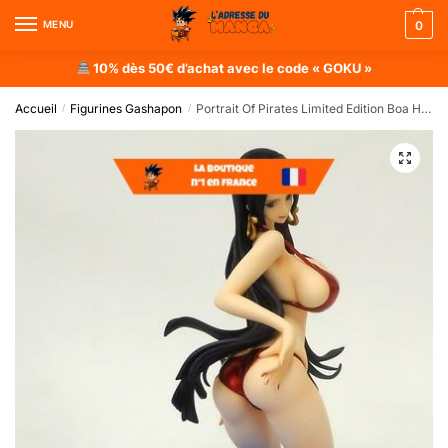
MENU
0
10% dès 50€ d’achat avec le code « GOKU »
Accueil
Figurines Gashapon
Portrait Of Pirates Limited Edition Boa Hancock Ver. BB_3rd
/
/