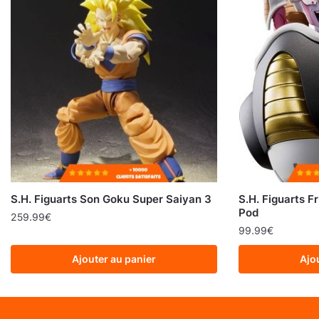
S.H. Figuarts Son Goku Super Saiyan 3
S.H. Figuarts F
Pod
259.99
€
99.99
€
Ajouter au panier
Ajo