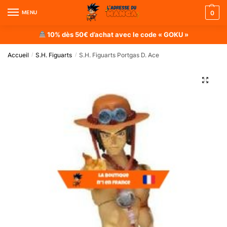
MENU
0
10% dès 50€ d’achat avec le code « GOKU »
Accueil
S.H. Figuarts
S.H. Figuarts Portgas D. Ace
/
/