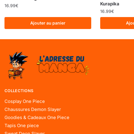
Kurapika
16.99
€
16.99
€
Ajouter au panier
Ajo
COLLECTIONS
Cosplay One Piece
Chaussures Demon Slayer
Goodies & Cadeaux One Piece
Tapis One piece
Sweat Deon Slayer