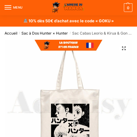
MENU
0
10% dès 50€ d’achat avec le code « GOKU »
Accueil
Sac à Dos Hunter × Hunter
Sac Cabas Leorio & Kirua & Gon & Kurapika
/
/