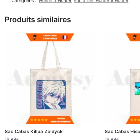
Catégories :
Hunter x Hunter
,
Sac à Dos Hunter × Hunter
Produits similaires
Sac Cabas Killua Zoldyck
Sac Cabas Hiso
16.99
€
16.99
€