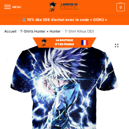
MENU
0
10% dès 50€ d’achat avec le code « GOKU »
Accueil
T-Shirts Hunter × Hunter
T-Shirt Killua (3D)
/
/