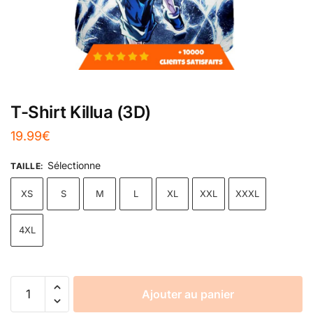
T-Shirt Killua (3D)
19.99
€
Sélectionne
TAILLE
:
XS
S
M
L
XL
XXL
XXXL
4XL
Ajouter au panier