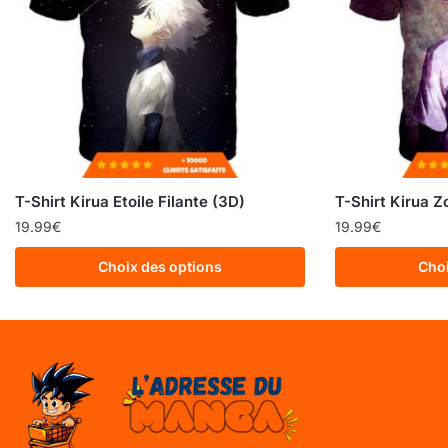
T-Shirt Kirua Etoile Filante (3D)
T-Shirt Kirua Z
19.99
€
19.99
€
Choix des options
Choi