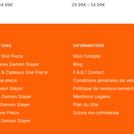
34.99
€
29.99
€
–
54.99
€
TIONS
INFORMATIONS
 One Piece
Mon Compte
res Demon Slayer
Blog
 & Cadeaux One Piece
F.A.Q / Contact
ne piece
Conditions générales de ven
eon Slayer
Politique de remboursement
 Demon Slayer
Mentions Légales
 Demon Slayer
Plan du Site
One Piece
Suivre ma commande
 Demon Slayer