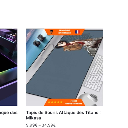
aque des
Tapis de Souris Attaque des Titans :
Mikasa
9.99
€
–
34.99
€