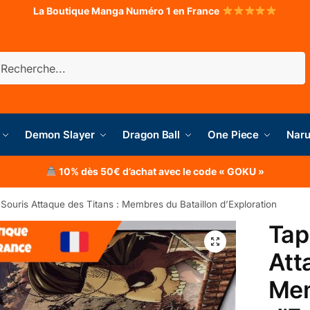
La Boutique Manga Numéro 1 en France
herche
Demon Slayer
Dragon Ball
One Piece
Naru
10% dès 50€ d’achat avec le code « GOKU »
 Souris Attaque des Titans : Membres du Bataillon d’Exploration
Tap
Att
Mem