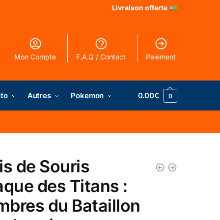
Livraison offerte
Mon Compte
F.A.Q / Contact
Paiement
to
Autres
Pokemon
0.00
€
0
is de Souris
aque des Titans :
bres du Bataillon