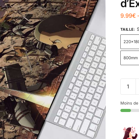
d’E
9.99
€
S
TAILLE
:
220x1
800mm 
Moins de 1