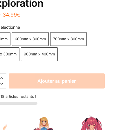
xploration
–
34.99
€
électionne
80mm
600mm x 300mm
700mm x 300mm
x 300mm
900mm x 400mm
Ajouter au panier
8 articles restants !