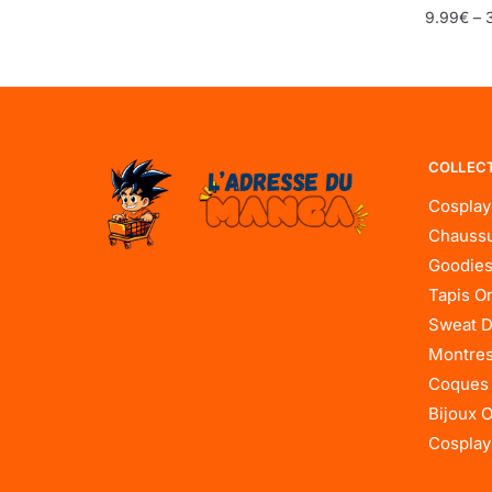
9.99
€
–
COLLEC
Cosplay
Chaussu
Goodies
Tapis O
Sweat D
Montres
Coques
Bijoux 
Cosplay