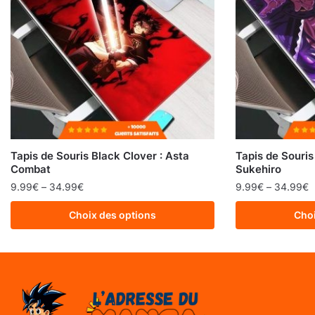
Tapis de Souris Black Clover : Asta
Tapis de Souris
Combat
Sukehiro
9.99
€
–
34.99
€
9.99
€
–
34.99
€
Choix des options
Choi