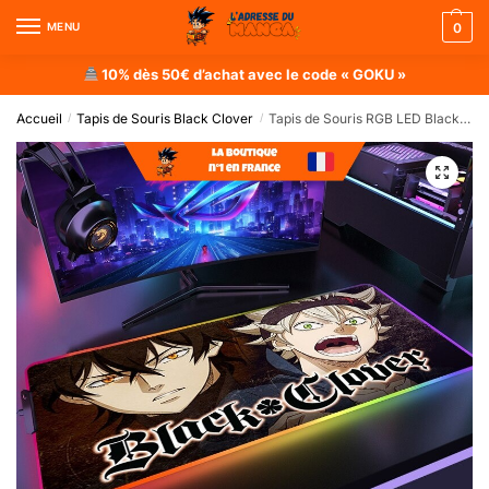
MENU
0
10% dès 50€ d’achat avec le code « GOKU »
Accueil
Tapis de Souris Black Clover
Tapis de Souris RGB LED Black Clover : Asta & Yuno
/
/