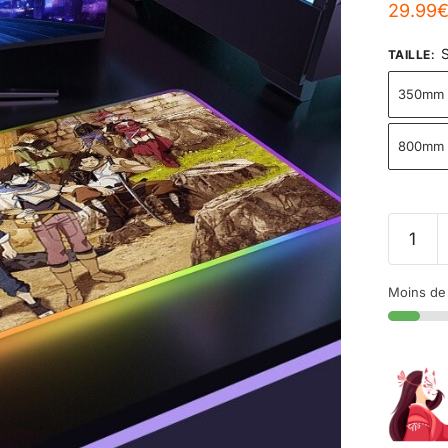
29.99
S
TAILLE
:
350mm 
800mm 
Moins de 1