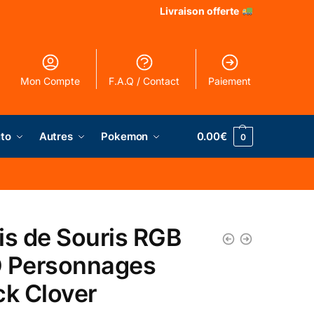
Livraison offerte
Mon Compte
F.A.Q / Contact
Paiement
to
Autres
Pokemon
0.00
€
0
is de Souris RGB
 Personnages
ck Clover