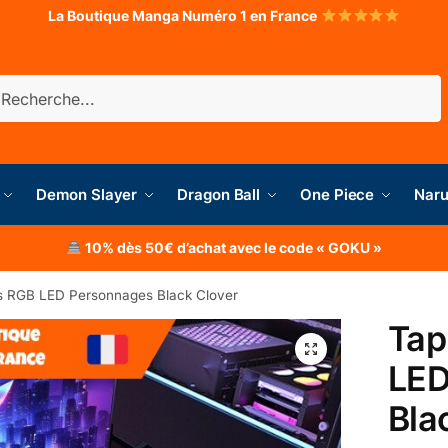
La Boutique Manga Numéro 1 en France
herche
Demon Slayer
Dragon Ball
One Piece
Naru
10% dès 50€ d’achat avec le code « GOKU »
is RGB LED Personnages Black Clover
Tap
LED
Bla