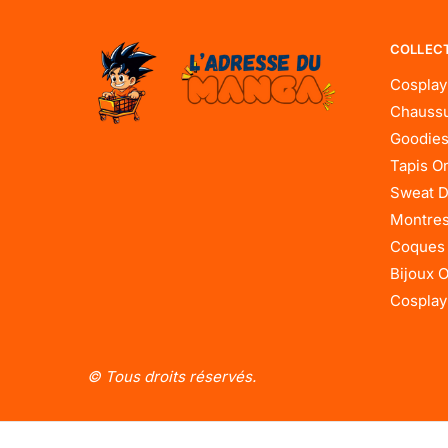
COLLEC
Cosplay
Chaussu
Goodies
Tapis O
Sweat D
Montres
Coques
Bijoux 
Cosplay
© Tous droits réservés.