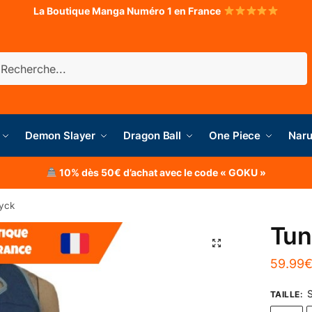
La Boutique Manga Numéro 1 en France
herche
Demon Slayer
Dragon Ball
One Piece
Naru
10% dès 50€ d’achat avec le code « GOKU »
dyck
Tun
59.99
S
TAILLE
: