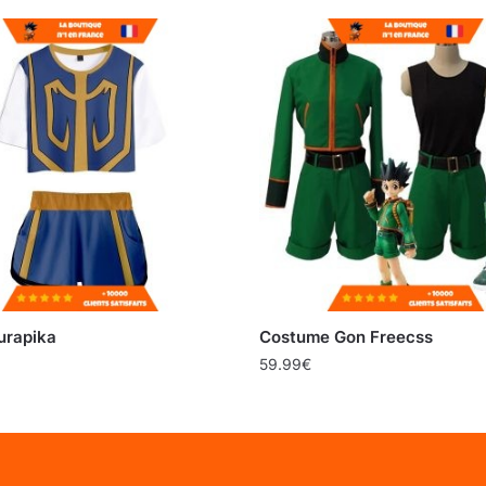
urapika
Costume Gon Freecss
59.99
€