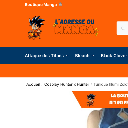
Boutique Manga
Rec
Attaque des Titans
Bleach
Black Clover
Accueil
Cosplay Hunter x Hunter
Tunique Illumi Zol
/
/