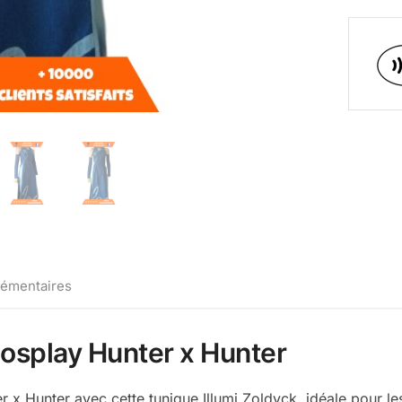
lémentaires
Cosplay Hunter x Hunter
x Hunter avec cette tunique Illumi Zoldyck, idéale pour les 