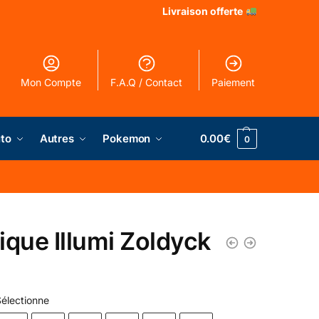
Livraison offerte
Mon Compte
F.A.Q / Contact
Paiement
to
Autres
Pokemon
0.00
€
0
ique Illumi Zoldyck
€
électionne