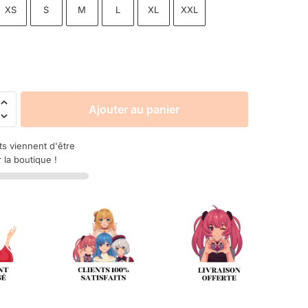
XS
S
M
L
XL
XXL
Ajouter au panier
ts viennent d'être
 la boutique !