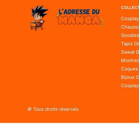
COLLEC
Cosplay
Chaussu
Goodies
Tapis O
Sweat D
Montres
Coques
Bijoux 
Cosplay
© Tous droits réservés.