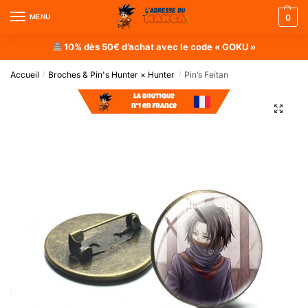
MENU
0
10% dès 50€ d’achat avec le code « GOKU »
Accueil
Broches & Pin's Hunter × Hunter
Pin’s Feitan
/
/