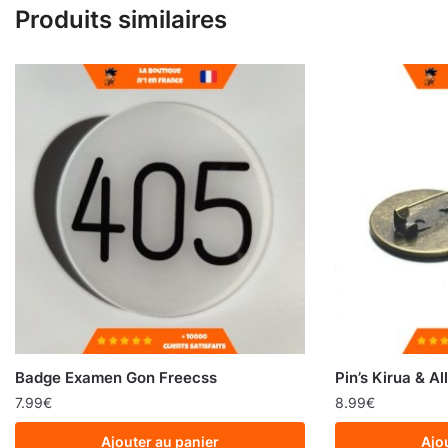
Produits similaires
Badge Examen Gon Freecss
Pin’s Kirua & Al
7.99
€
8.99
€
Ajouter au panier
Ajo