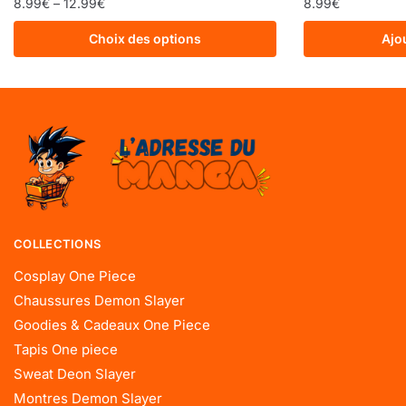
8.99
€
–
12.99
€
8.99
€
Choix des options
Ajo
COLLECTIONS
Cosplay One Piece
Chaussures Demon Slayer
Goodies & Cadeaux One Piece
Tapis One piece
Sweat Deon Slayer
Montres Demon Slayer