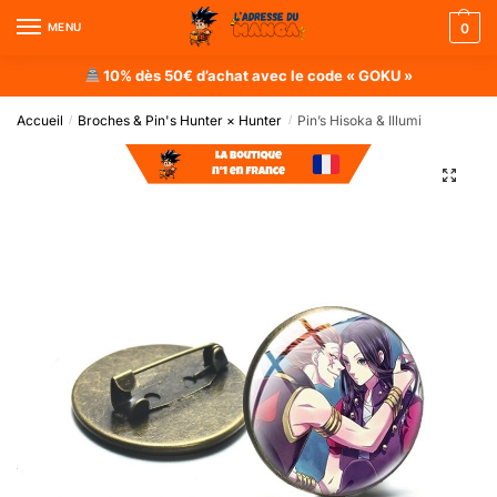
MENU
0
10% dès 50€ d’achat avec le code « GOKU »
Accueil
Broches & Pin's Hunter × Hunter
Pin’s Hisoka & Illumi
/
/