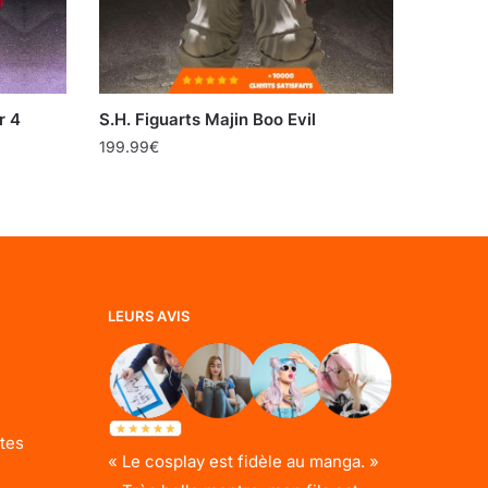
r 4
S.H. Figuarts Majin Boo Evil
199.99
€
LEURS AVIS
tes
« Le cosplay est fidèle au manga. »