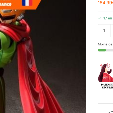
164.99
17 en
Moins de 1