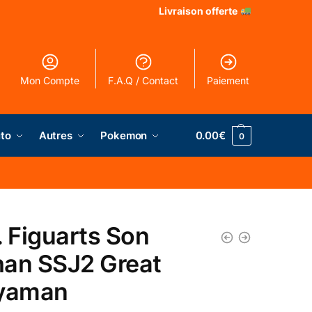
Livraison offerte
Mon Compte
F.A.Q / Contact
Paiement
to
Autres
Pokemon
0.00
€
0
. Figuarts Son
an SSJ2 Great
yaman