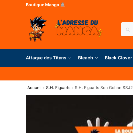
Boutique Manga
Rec
Attaque des Titans
Bleach
Black Clover
Accueil
S.H. Figuarts
S.H. Figuarts Son Gohan SSJ
/
/