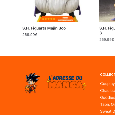
S.H. Figuarts Majin Boo
S.H. Fi
3
269.99
€
259.99
€
COLLEC
Cosplay
Chaussu
Goodies
Tapis O
Sweat D