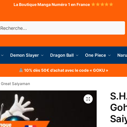
La Boutique Manga Numéro 1 en France
herche
Demon Slayer
Dragon Ball
One Piece
Naru
10% dès 50€ d’achat avec le code « GOKU »
2 Great Saiyaman
S.H
Goh
Sai