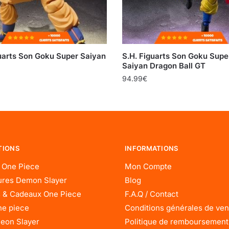
guarts Son Goku Super Saiyan
S.H. Figuarts Son Goku Supe
Saiyan Dragon Ball GT
94.99
€
TIONS
INFORMATIONS
 One Piece
Mon Compte
res Demon Slayer
Blog
 & Cadeaux One Piece
F.A.Q / Contact
ne piece
Conditions générales de ven
eon Slayer
Politique de remboursement